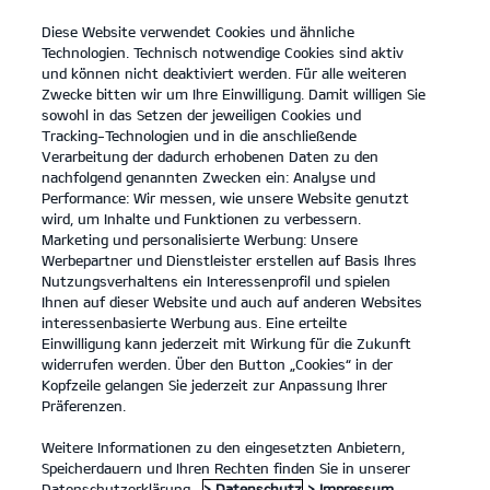
Diese Website verwendet Cookies und ähnliche
open
Technologien. Technisch notwendige Cookies sind aktiv
menu
und können nicht deaktiviert werden. Für alle weiteren
KONTAKT
Zwecke bitten wir um Ihre Einwilligung. Damit willigen Sie
sowohl in das Setzen der jeweiligen Cookies und
Tracking-Technologien und in die anschließende
Der Kia EV9
Probefahrt
Verarbeitung der dadurch erhobenen Daten zu den
nachfolgend genannten Zwecken ein: Analyse und
...
...
DER KIA EV9
Performance: Wir messen, wie unsere Website genutzt
Der vollelektrische Kia
wird, um Inhalte und Funktionen zu verbessern.
Marketing und personalisierte Werbung: Unsere
EV9.
Werbepartner und Dienstleister erstellen auf Basis Ihres
Nutzungsverhaltens ein Interessenprofil und spielen
Ihnen auf dieser Website und auch auf anderen Websites
Entdecke eine Welt voller
interessenbasierte Werbung aus. Eine erteilte
Einwilligung kann jederzeit mit Wirkung für die Zukunft
Möglichkeiten.
widerrufen werden. Über den Button „Cookies“ in der
Kopfzeile gelangen Sie jederzeit zur Anpassung Ihrer
Präferenzen.
Weitere Informationen zu den eingesetzten Anbietern,
Speicherdauern und Ihren Rechten finden Sie in unserer
Datenschutzerklärung.
> Datenschutz
> Impressum