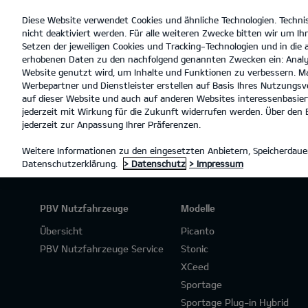
Diese Website verwendet Cookies und ähnliche Technologien. Techni
open
nicht deaktiviert werden. Für alle weiteren Zwecke bitten wir um Ihr
menu
Setzen der jeweiligen Cookies und Tracking-Technologien und in die
erhobenen Daten zu den nachfolgend genannten Zwecken ein: Analy
M
Website genutzt wird, um Inhalte und Funktionen zu verbessern. Ma
Werbepartner und Dienstleister erstellen auf Basis Ihres Nutzungsve
PROBEFAHRT
auf dieser Website und auch auf anderen Websites interessenbasiert
jederzeit mit Wirkung für die Zukunft widerrufen werden. Über den B
jederzeit zur Anpassung Ihrer Präferenzen.
Weitere Informationen zu den eingesetzten Anbietern, Speicherdauer
Datenschutzerklärung.
> Datenschutz
> Impressum
PBV Nutzfahrzeuge
Modelle
Übersicht
Picanto
PBV Nutzfahrzeuge Service
Stonic
XCeed
Sportage
Sportage Plug-in Hybrid