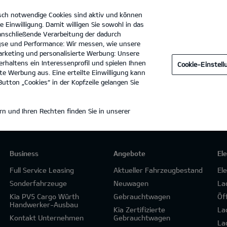
sch notwendige Cookies sind aktiv und können
e Einwilligung. Damit willigen Sie sowohl in das
 anschließende Verarbeitung der dadurch
se und Performance: Wir messen, wie unsere
VZ GmbH & Co. KG (im Hause Jungmann)
Tel. :
0202 - 96222
rketing und personalisierte Werbung: Unsere
rhaltens ein Interessenprofil und spielen Ihnen
Cookie-Einstel
e Werbung aus. Eine erteilte Einwilligung kann
utton „Cookies“ in der Kopfzeile gelangen Sie
n und Ihren Rechten finden Sie in unserer
Business
Angebote
El
Full Service Leasing
Aktueller Fahrzeugbestand
El
Sonderfahrzeuge
Neuwagen
La
Kia PV5 Cargo Würth
Gebrauchtwagen
Öf
Handwerker-Ausbau
Kia Zertifizierte
La
Kontakt Unternehmen
Gebrauchtwagen
La