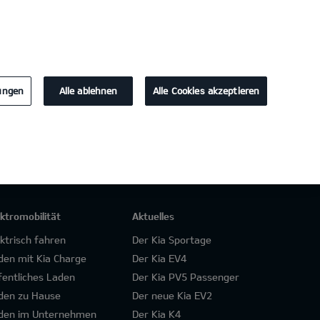
KONTAKT
2
lungen
Alle ablehnen
Alle Cookies akzeptieren
ektromobilität
Aktuelles
ektrisch fahren
Der Kia Sportage
den mit Kia Charge
Der Kia EV4
fentliches Laden
Der Kia PV5 Passenger
den zu Hause
Der neue Kia EV2
den im Unternehmen
Der Kia K4