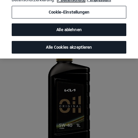
Wir haben ein Öl entwickelt, das genau auf deinen Kia und seinen
Motor abgestimmt ist. Das Kia Original Öl schützt den Motor und
sorgt für eine gleichbleibende Laufqualität. Weil unterschiedliche
Cookie-Einstellungen
Motorentypen je nach Beanspruchung unterschiedliche
Anforderungen an ein Öl stellen, bieten wir Motoröle mit
verschiedenen Spezifikationen an. Unten findest du Antworten auf
Alle ablehnen
die wichtigsten Fragen zum Thema.
Alle Cookies akzeptieren